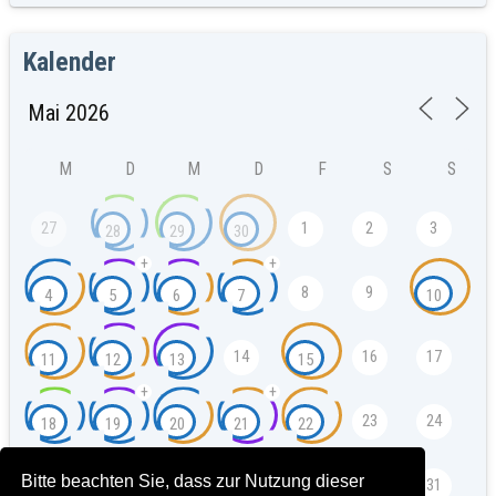
Kalender
M
D
M
D
F
S
S
27
1
2
3
28
29
30
+
+
8
9
4
5
6
7
10
14
16
17
11
12
13
15
+
+
23
24
18
19
20
21
22
Bitte beachten Sie, dass zur Nutzung dieser
25
26
27
29
30
31
28