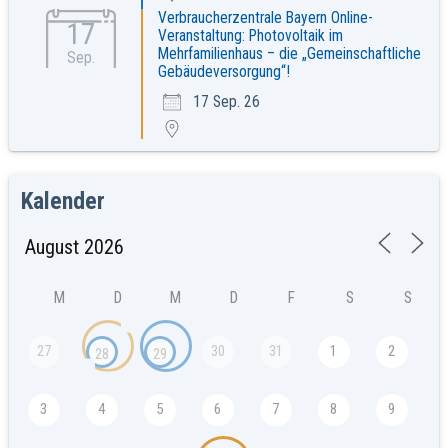
Verbraucherzentrale Bayern Online-
17
Veranstaltung: Photovoltaik im
Mehrfamilienhaus – die „Gemeinschaftliche
Sep.
Gebäudeversorgung“!
17 Sep. 26
Kalender
M
D
M
D
F
S
S
27
30
31
1
2
28
29
3
4
5
6
7
8
9