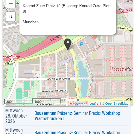
−
Konrad-Zuse-Platz 12 (Eingang: Konrad-Zuse-Platz
8)
15
München
Kommende Veranstaltungen
Freitag, 25.
dena Veranstaltung: Erfolgreich beraten in
September
Wohnungseigentümergemeinschaften –
300 m
1000 ft
2026
Kommunikationstraining
Leaflet
| ©
OpenStreetMap
Mittwoch,
Bauzentrum Präsenz-Seminar Praxis: Workshop
28. Oktober
Wärmebrücken I
2026
Mittwoch,
Bauzentrum Präsenz-Seminar Praxis: Workshop