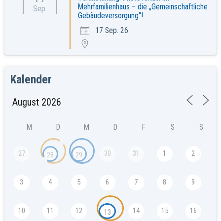
Mehrfamilienhaus – die „Gemeinschaftliche
Sep.
Gebäudeversorgung“!
17 Sep. 26
Kalender
M
D
M
D
F
S
S
27
30
31
1
2
28
29
3
4
5
6
7
8
9
10
11
12
14
15
16
13