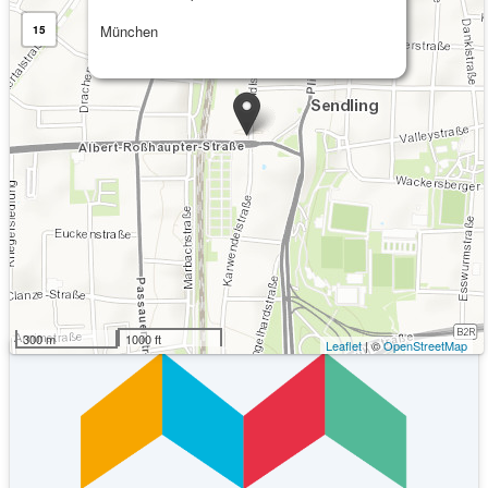
München
15
Kommende Veranstaltungen
Keine Veranstaltungen an diesem Ort
300 m
1000 ft
Leaflet
| ©
OpenStreetMap