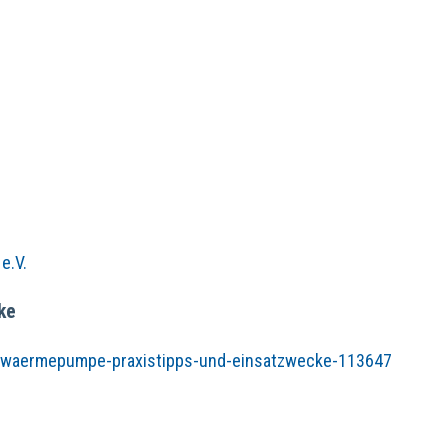
e.V.
ke
ie-waermepumpe-praxistipps-und-einsatzwecke-113647