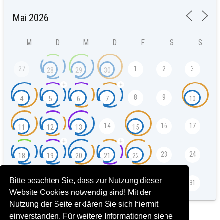
M
D
M
D
F
S
S
27
1
2
3
28
29
30
+
+
8
9
4
5
6
7
10
14
16
17
11
12
13
15
+
+
23
24
18
19
20
21
22
Bitte beachten Sie, dass zur Nutzung dieser
25
26
27
29
30
31
28
Website Cookies notwendig sind! Mit der
Nutzung der Seite erklären Sie sich hiermit
einverstanden. Für weitere Informationen siehe