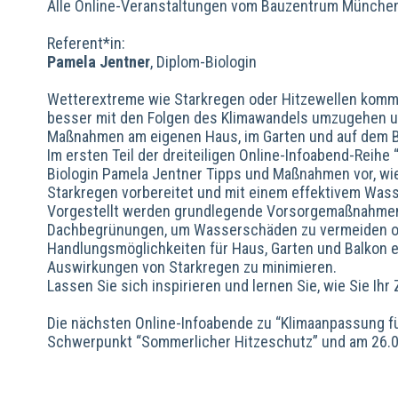
Alle Online-Veranstaltungen vom Bauzentrum Münche
Referent*in:
Pamela Jentner
, Diplom-Biologin
Wetterextreme wie Starkregen oder Hitzewellen komme
besser mit den Folgen des Klimawandels umzugehen un
Maßnahmen am eigenen Haus, im Garten und auf dem 
Im ersten Teil der dreiteiligen Online-Infoabend-Reihe
Biologin Pamela Jentner Tipps und Maßnahmen vor, w
Starkregen vorbereitet und mit einem effektivem Wa
Vorgestellt werden grundlegende Vorsorgemaßnahmen
Dachbegrünungen, um Wasserschäden zu vermeiden od
Handlungsmöglichkeiten für Haus, Garten und Balkon e
Auswirkungen von Starkregen zu minimieren.
Lassen Sie sich inspirieren und lernen Sie, wie Sie Ih
Die nächsten Online-Infoabende zu “Klimaanpassung fü
Schwerpunkt “Sommerlicher Hitzeschutz” und am 26.06