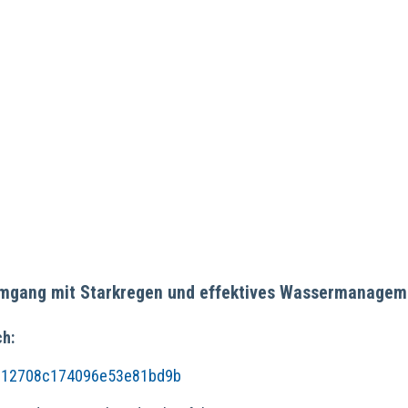
Umgang mit Starkregen und effektives Wassermanagem
ch:
b4c12708c174096e53e81bd9b