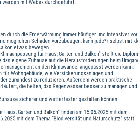
n werden mit Webex durchgeführt.
n durch die Erderwärmung immer häufiger und intensiver vor
d möglichen Schäden vorzubeugen, kann jede*r selbst mit kl
Balkon etwas bewegen.
 “Klimaanpassung für Haus, Garten und Balkon” stellt die Diplom
ie das eigene Zuhause auf die Herausforderungen beim Umgan
ssermanagement an den Klimawandel angepasst werden kann.
 für Wohngebäude, wie Versickerungsanlagen und
er zumindest zu reduzieren. Außerdem werden praktische
rläutert, die helfen, das Regenwasser besser zu managen und
r Zuhause sicherer und wetterfester gestalten können!
r Haus, Garten und Balkon” finden am 15.05.2025 mit dem
.2025 mit dem Thema “Biodiversität und Naturschutz” statt.