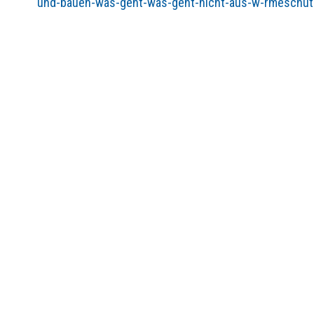
und-bauen-was-geht-was-geht-nicht-aus-w-rmeschutz