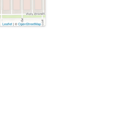
Leaflet
| ©
OpenStreetMap