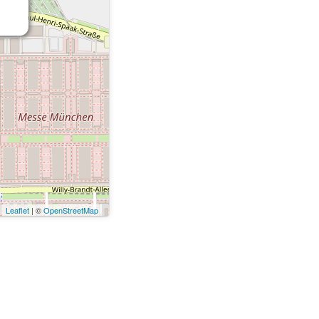
Leaflet
| ©
OpenStreetMap