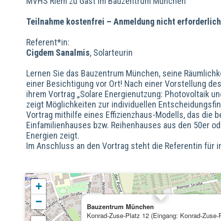
MVHS Riem zu Gast im Bauzentrum München
Teiln
ahme kostenfrei – Anmeldung nicht erforderlich
Referent*in:
Cigdem Sanalmis
, Solarteurin
Lernen Sie das Bauzentrum München, seine Räumlichk
einer Besichtigung vor Ort! Nach einer Vorstellung d
ihrem Vortrag „Solare Energienutzung: Photovoltaik u
zeigt Möglichkeiten zur individuellen Entscheidungsfin
Vortrag mithilfe eines Effizienzhaus-Modells, das die
Einfamilienhauses bzw. Reihenhauses aus den 50er ode
Energien zeigt.
Im Anschluss an den Vortrag steht die Referentin für 
+
−
Bauzentrum München
Konrad-Zuse-Platz 12 (Eingang: Konrad-Zuse-