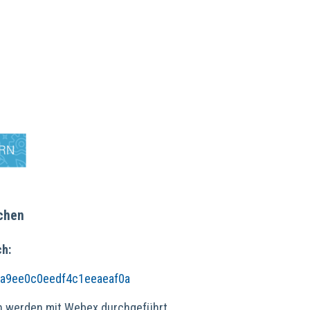
chen
ch:
7da9ee0c0eedf4c1eeaeaf0a
n werden mit Webex durchgeführt.