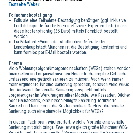
Testseite Webex
Teilnahmebestätigung
Falls sie eine Teilnahme-Bestätigung benötigen (ggf. inklusive
Fortbildungsode für die Energieeffizienz-Experten-Liste) muss
diese kostenpflichtig (25 Euro) mittels Formblatt bestellt
werden.
Für Mitarbeiter*innen der städtischen Referate der
Landeshauptstadt München ist die Bestätigung kostenfrei und
kann formlos per E-Mail bestellt werden.
Thema
Viele Wohnungseigentümergemeinschaften (WEGs) stehen vor der
finanziellen und organisatorischen Herausforderung ihre Gebäude
umfassend energetisch sanieren zu müssen. Auch wenn immer
mehr Argumente für eine Sanierung sprechen, scheuen viele WEGs
den Aufwand. Die serielle Sanierung verspricht mittels
vorgefertigter im Werk hergestellter Module, wie Fassaden, Dächer
oder Haustechnik, eine beschleunigte Sanierung, reduzierte
Bauzeit und kann sogar die Kosten senken. Doch ist die serielle
Sanierung auch eine sinnvolle Möglichkeit für WEGs?
In diesem Fachforum wird erörtert, welche Vorteile eine serielle
Sanierung mit sich bringt. Zwei etwa gleich große Münchner WEG-
Projekte, mit „konventioneller“ Sanierung und serieller Sanierung