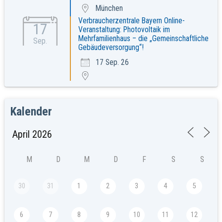
München
Verbraucherzentrale Bayern Online-
17
Veranstaltung: Photovoltaik im
Mehrfamilienhaus – die „Gemeinschaftliche
Sep.
Gebäudeversorgung“!
17 Sep. 26
Kalender
M
D
M
D
F
S
S
30
31
1
2
3
4
5
6
7
8
9
10
11
12