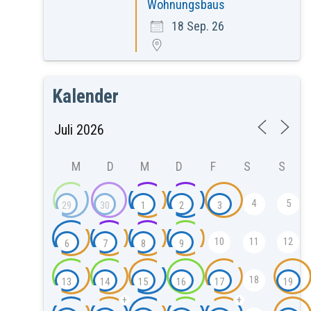
Wohnungsbaus
18 Sep. 26
Kalender
M
D
M
D
F
S
S
4
5
29
30
1
2
3
10
11
12
6
7
8
9
18
13
14
15
16
17
19
+
+