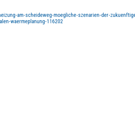
sheizung-am-scheideweg-moegliche-szenarien-der-zukuenftig
alen-waermeplanung-116202