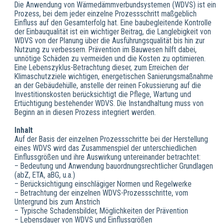
Die Anwendung von Wärmedämmverbundsystemen (WDVS) ist ein
Prozess, bei dem jeder einzelne Prozessschritt maßgeblich
Einfluss auf den Gesamterfolg hat. Eine baubegleitende Kontrolle
der Einbauqualität ist ein wichtiger Beitrag, die Langlebigkeit von
WDVS von der Planung über die Ausführungsqualität bis hin zur
Nutzung zu verbessern. Prävention im Bauwesen hilft dabei,
unnötige Schäden zu vermeiden und die Kosten zu optimieren.
Eine Lebenszyklus-Betrachtung dieser, zum Erreichen der
Klimaschutzziele wichtigen, energetischen Sanierungsmaßnahme
an der Gebäudehülle, anstelle der reinen Fokussierung auf die
Investitionskosten berücksichtigt die Pflege, Wartung und
Ertüchtigung bestehender WDVS. Die Instandhaltung muss von
Beginn an in diesen Prozess integriert werden.
Inhalt
Auf der Basis der einzelnen Prozessschritte bei der Herstellung
eines WDVS wird das Zusammenspiel der unterschiedlichen
Einflussgrößen und ihre Auswirkung untereinander betrachtet:
– Bedeutung und Anwendung bauordnungsrechtlicher Grundlagen
(abZ, ETA, aBG, u.a.)
– Berücksichtigung einschlägiger Normen und Regelwerke
– Betrachtung der einzelnen WDVS-Prozessschritte, vom
Untergrund bis zum Anstrich
– Typische Schadensbilder, Möglichkeiten der Prävention
– Lebensdauer von WDVS und Einflussgrößen