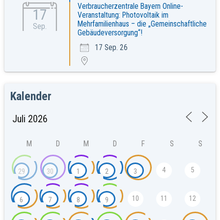
Verbraucherzentrale Bayern Online-
17
Veranstaltung: Photovoltaik im
Mehrfamilienhaus – die „Gemeinschaftliche
Sep.
Gebäudeversorgung“!
17 Sep. 26
Kalender
M
D
M
D
F
S
S
4
5
29
30
1
2
3
10
11
12
6
7
8
9