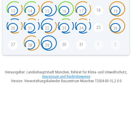
18
13
14
15
16
17
19
+
+
25
20
21
22
23
24
26
27
30
31
1
2
28
29
Herausgeber: Landeshauptstadt München, Referat für Klima- und Umweltschutz,
Impressum und Rechtshinweise
Version: Veranstaltungskalender Bauzentrum München T2024-03-15_2.0.0