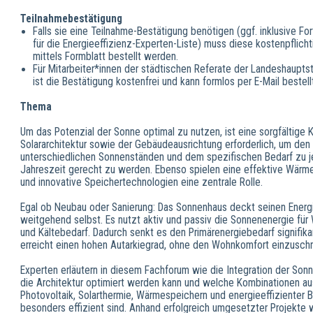
Teilnahmebestätigung
Falls sie eine Teilnahme-Bestätigung benötigen (ggf. inklusive Fo
für die Energieeffizienz-Experten-Liste) muss diese kostenpflicht
mittels Formblatt bestellt werden.
Für Mitarbeiter*innen der städtischen Referate der Landeshaupt
ist die Bestätigung kostenfrei und kann formlos per E-Mail bestel
Thema
Um das Potenzial der Sonne optimal zu nutzen, ist eine sorgfältige 
Solararchitektur sowie der Gebäudeausrichtung erforderlich, um den
unterschiedlichen Sonnenständen und dem spezifischen Bedarf zu j
Jahreszeit gerecht zu werden. Ebenso spielen eine effektive Wä
und innovative Speichertechnologien eine zentrale Rolle.
Egal ob Neubau oder Sanierung: Das Sonnenhaus deckt seinen Energ
weitgehend selbst. Es nutzt aktiv und passiv die Sonnenenergie für
und Kältebedarf. Dadurch senkt es den Primärenergiebedarf signifika
erreicht einen hohen Autarkiegrad, ohne den Wohnkomfort einzusch
Experten erläutern in diesem Fachforum wie die Integration der Sonn
die Architektur optimiert werden kann und welche Kombinationen au
Photovoltaik, Solarthermie, Wärmespeichern und energieeffizienter
besonders effizient sind. Anhand erfolgreich umgesetzter Projekte 