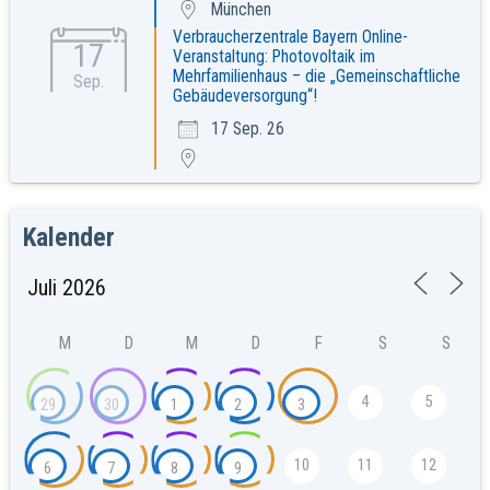
München
Verbraucherzentrale Bayern Online-
17
Veranstaltung: Photovoltaik im
Mehrfamilienhaus – die „Gemeinschaftliche
Sep.
Gebäudeversorgung“!
17 Sep. 26
Kalender
M
D
M
D
F
S
S
4
5
29
30
1
2
3
10
11
12
6
7
8
9