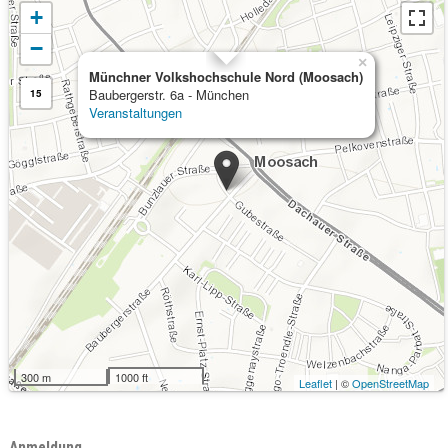
+
−
×
Münchner Volkshochschule Nord (Moosach)
Baubergerstr. 6a - München
15
Veranstaltungen
300 m
1000 ft
Leaflet
| ©
OpenStreetMap
Anmeldung