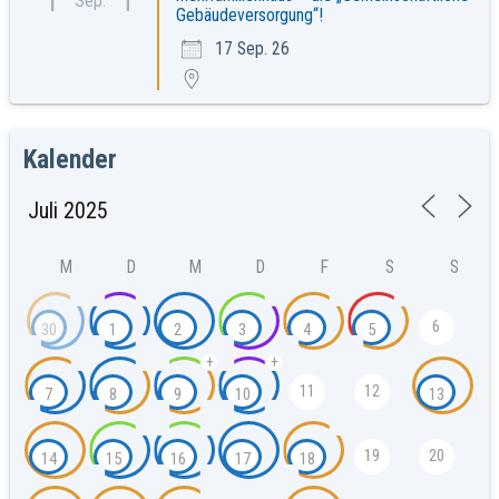
Sep.
Gebäudeversorgung“!
17 Sep. 26
Kalender
M
D
M
D
F
S
S
6
30
1
2
3
4
5
+
+
11
12
7
8
9
10
13
19
20
14
15
16
17
18