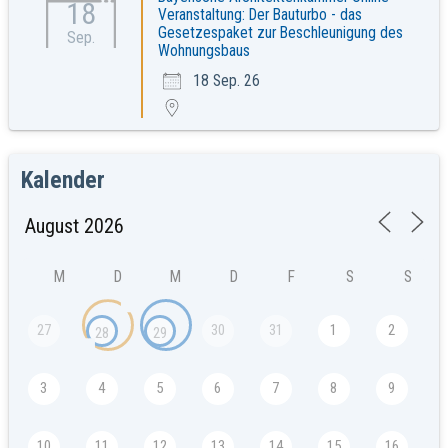
18
Veranstaltung: Der Bauturbo - das
Gesetzespaket zur Beschleunigung des
Sep.
Wohnungsbaus
18 Sep. 26
Kalender
M
D
M
D
F
S
S
27
30
31
1
2
28
29
3
4
5
6
7
8
9
10
11
12
13
14
15
16