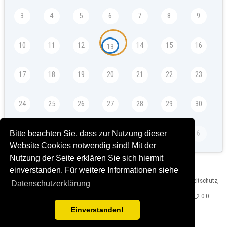
3
4
5
6
7
8
9
10
11
12
14
15
16
13
17
18
19
20
21
22
23
24
25
26
27
28
29
30
31
2
3
4
5
6
Bitte beachten Sie, dass zur Nutzung dieser
1
Website Cookies notwendig sind! Mit der
Nutzung der Seite erklären Sie sich hiermit
einverstanden. Für weitere Informationen siehe
Herausgeber: Landeshauptstadt München, Referat für Klima- und Umweltschutz,
Datenschutzerklärung
Impressum und Rechtshinweise
Version: Veranstaltungskalender Bauzentrum München T2024-03-15_2.0.0
Einverstanden!