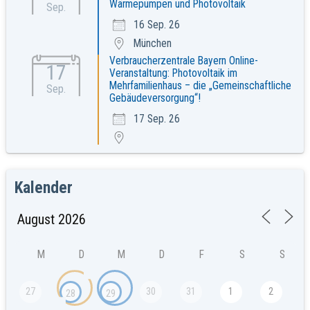
Wärmepumpen und Photovoltaik
Sep.
16 Sep. 26
München
Verbraucherzentrale Bayern Online-
17
Veranstaltung: Photovoltaik im
Mehrfamilienhaus – die „Gemeinschaftliche
Sep.
Gebäudeversorgung“!
17 Sep. 26
Kalender
M
D
M
D
F
S
S
27
30
31
1
2
28
29