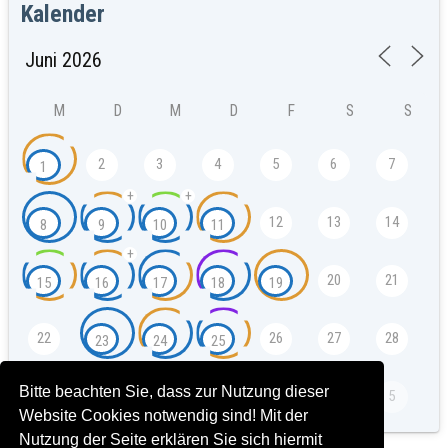
Kalender
M
D
M
D
F
S
S
2
3
4
5
6
7
1
+
+
12
13
14
8
9
10
11
+
20
21
15
16
17
18
19
22
26
27
28
23
24
25
Bitte beachten Sie, dass zur Nutzung dieser
4
5
29
30
1
2
3
Website Cookies notwendig sind! Mit der
Nutzung der Seite erklären Sie sich hiermit