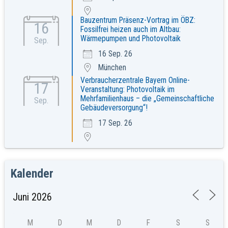
Bauzentrum Präsenz-Vortrag im ÖBZ:
16
Fossilfrei heizen auch im Altbau:
Wärmepumpen und Photovoltaik
Sep.
16 Sep. 26
München
Verbraucherzentrale Bayern Online-
17
Veranstaltung: Photovoltaik im
Mehrfamilienhaus – die „Gemeinschaftliche
Sep.
Gebäudeversorgung“!
17 Sep. 26
Kalender
M
D
M
D
F
S
S