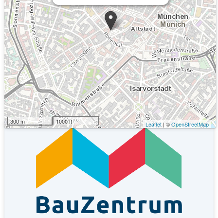
Kommende Veranstaltungen
Keine Veranstaltungen an diesem Ort
300 m
1000 ft
Leaflet
| ©
OpenStreetMap