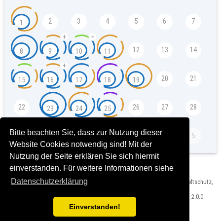
2
3
4
5
6
7
1
+
+
12
13
14
8
9
10
11
+
20
21
15
16
17
18
19
22
26
27
28
23
24
25
Bitte beachten Sie, dass zur Nutzung dieser
4
5
29
30
1
2
3
Website Cookies notwendig sind! Mit der
Nutzung der Seite erklären Sie sich hiermit
einverstanden. Für weitere Informationen siehe
Datenschutzerklärung
Herausgeber: Landeshauptstadt München, Referat für Klima- und Umweltschutz,
Impressum und Rechtshinweise
Version: Veranstaltungskalender Bauzentrum München T2024-03-15_2.0.0
Einverstanden!