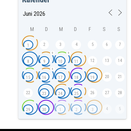
M
D
M
D
F
S
S
2
3
4
5
6
7
1
+
+
12
13
14
8
9
10
11
+
20
21
15
16
17
18
19
22
26
27
28
23
24
25
4
5
29
30
1
2
3