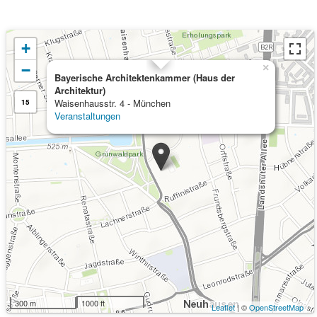
+
−
×
Bayerische Architektenkammer (Haus der
Architektur)
Waisenhausstr. 4 - München
15
Veranstaltungen
300 m
1000 ft
Leaflet
| ©
OpenStreetMap