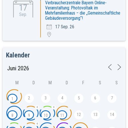
Verbraucherzentrale Bayern Online-
17
Veranstaltung: Photovoltaik im
Mehrfamilienhaus – die „Gemeinschaftliche
Sep.
Gebäudeversorgung“!
17 Sep. 26
Kalender
M
D
M
D
F
S
S
2
3
4
5
6
7
1
+
+
12
13
14
8
9
10
11
+