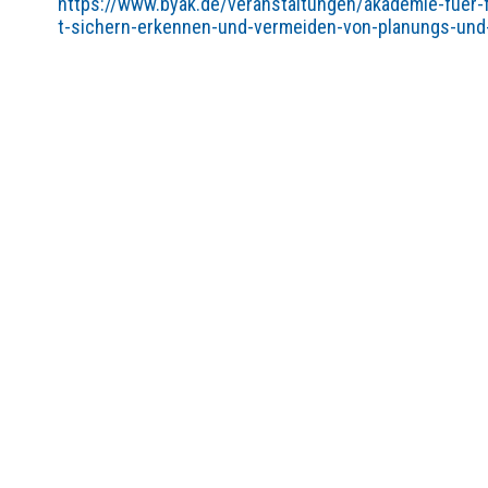
https://www.byak.de/veranstaltungen/akademie-fuer-f
t-sichern-erkennen-und-vermeiden-von-planungs-und-