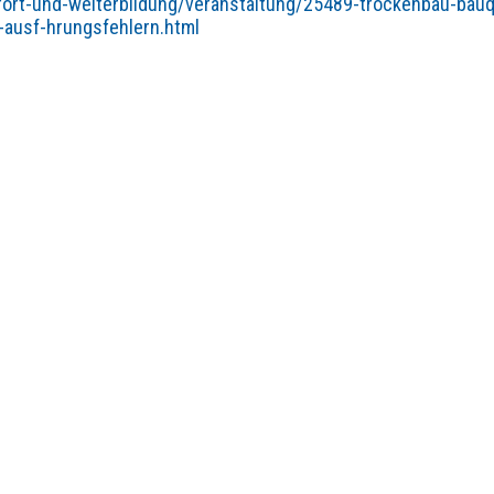
ort-und-weiterbildung/veranstaltung/25489-trockenbau-bauqu
ausf-hrungsfehlern.html