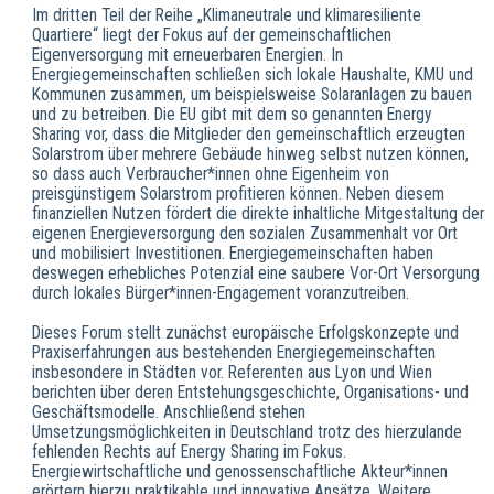
Im dritten Teil der Reihe „Klimaneutrale und klimaresiliente
Quartiere“ liegt der Fokus auf der gemeinschaftlichen
Eigenversorgung mit erneuerbaren Energien. In
Energiegemeinschaften schließen sich lokale Haushalte, KMU und
Kommunen zusammen, um beispielsweise Solaranlagen zu bauen
und zu betreiben. Die EU gibt mit dem so genannten Energy
Sharing vor, dass die Mitglieder den gemeinschaftlich erzeugten
Solarstrom über mehrere Gebäude hinweg selbst nutzen können,
so dass auch Verbraucher*innen ohne Eigenheim von
preisgünstigem Solarstrom profitieren können. Neben diesem
finanziellen Nutzen fördert die direkte inhaltliche Mitgestaltung der
eigenen Energieversorgung den sozialen Zusammenhalt vor Ort
und mobilisiert Investitionen. Energiegemeinschaften haben
deswegen erhebliches Potenzial eine saubere Vor-Ort Versorgung
durch lokales Bürger*innen-Engagement voranzutreiben.
Dieses Forum stellt zunächst europäische Erfolgskonzepte und
Praxiserfahrungen aus bestehenden Energiegemeinschaften
insbesondere in Städten vor. Referenten aus Lyon und Wien
berichten über deren Entstehungsgeschichte, Organisations- und
Geschäftsmodelle. Anschließend stehen
Umsetzungsmöglichkeiten in Deutschland trotz des hierzulande
fehlenden Rechts auf Energy Sharing im Fokus.
Energiewirtschaftliche und genossenschaftliche Akteur*innen
erörtern hierzu praktikable und innovative Ansätze. Weitere