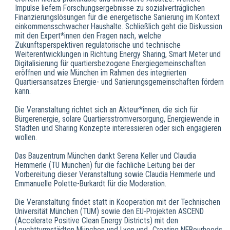
Impulse liefern Forschungsergebnisse zu sozialverträglichen
Finanzierungslösungen für die energetische Sanierung im Kontext
einkommensschwacher Haushalte. Schließlich geht die Diskussion
mit den Expert*innen den Fragen nach, welche
Zukunftsperspektiven regulatorische und technische
Weiterentwicklungen in Richtung Energy Sharing, Smart Meter und
Digitalisierung für quartiersbezogene Energiegemeinschaften
eröffnen und wie München im Rahmen des integrierten
Quartiersansatzes Energie- und Sanierungsgemeinschaften fördern
kann.
Die Veranstaltung richtet sich an Akteur*innen, die sich für
Bürgerenergie, solare Quartiersstromversorgung, Energiewende in
Städten und Sharing Konzepte interessieren oder sich engagieren
wollen.
Das Bauzentrum München dankt Serena Keller und Claudia
Hemmerle (TU München) für die fachliche Leitung bei der
Vorbereitung dieser Veranstaltung sowie Claudia Hemmerle und
Emmanuelle Polette-Burkardt für die Moderation.
Die Veranstaltung findet statt in Kooperation mit der Technischen
Universität München (TUM) sowie den EU-Projekten ASCEND
(Accelerate Positive Clean Energy Districts) mit den
Leuchtturmstädten München und Lyon und „Creating NEBourhoods