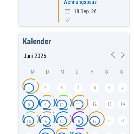
Wohnungsbaus
18 Sep. 26
Kalender
M
D
M
D
F
S
S
2
3
4
5
6
7
1
+
+
12
13
14
8
9
10
11
+
20
21
15
16
17
18
19