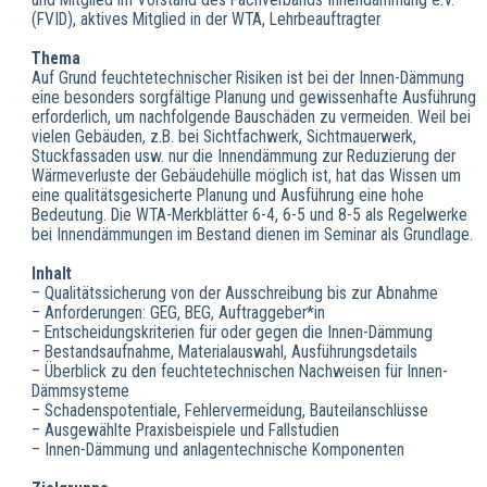
und Mitglied im Vorstand des Fachverbands Innendämmung e.V.
(FVID), aktives Mitglied in der WTA, Lehrbeauftragter
Thema
Auf Grund feuchtetechnischer Risiken ist bei der Innen-Dämmung
eine besonders sorgfältige Planung und gewissenhafte Ausführung
erforderlich, um nachfolgende Bauschäden zu vermeiden. Weil bei
vielen Gebäuden, z.B. bei Sichtfachwerk, Sichtmauerwerk,
Stuckfassaden usw. nur die Innendämmung zur Reduzierung der
Wärmeverluste der Gebäudehülle möglich ist, hat das Wissen um
eine qualitätsgesicherte Planung und Ausführung eine hohe
Bedeutung. Die WTA-Merkblätter 6-4, 6-5 und 8-5 als Regelwerke
bei Innendämmungen im Bestand dienen im Seminar als Grundlage.
Inhalt
– Qualitätssicherung von der Ausschreibung bis zur Abnahme
– Anforderungen: GEG, BEG, Auftraggeber*in
– Entscheidungskriterien für oder gegen die Innen-Dämmung
– Bestandsaufnahme, Materialauswahl, Ausführungsdetails
– Überblick zu den feuchtetechnischen Nachweisen für Innen-
Dämmsysteme
– Schadenspotentiale, Fehlervermeidung, Bauteilanschlüsse
– Ausgewählte Praxisbeispiele und Fallstudien
– Innen-Dämmung und anlagentechnische Komponenten