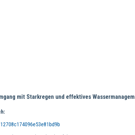
Umgang mit Starkregen und effektives Wassermanagem
ch:
b4c12708c174096e53e81bd9b