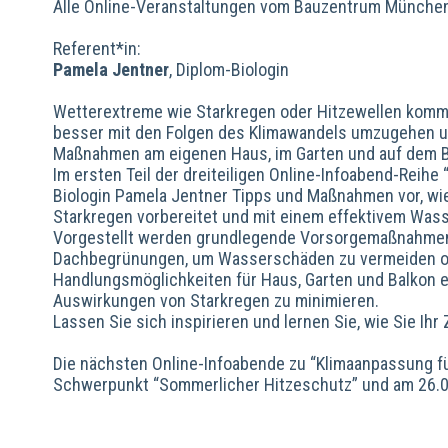
Alle Online-Veranstaltungen vom Bauzentrum Münche
Referent*in:
Pamela Jentner
, Diplom-Biologin
Wetterextreme wie Starkregen oder Hitzewellen komme
besser mit den Folgen des Klimawandels umzugehen un
Maßnahmen am eigenen Haus, im Garten und auf dem 
Im ersten Teil der dreiteiligen Online-Infoabend-Reihe
Biologin Pamela Jentner Tipps und Maßnahmen vor, w
Starkregen vorbereitet und mit einem effektivem Wa
Vorgestellt werden grundlegende Vorsorgemaßnahmen
Dachbegrünungen, um Wasserschäden zu vermeiden od
Handlungsmöglichkeiten für Haus, Garten und Balkon e
Auswirkungen von Starkregen zu minimieren.
Lassen Sie sich inspirieren und lernen Sie, wie Sie Ih
Die nächsten Online-Infoabende zu “Klimaanpassung fü
Schwerpunkt “Sommerlicher Hitzeschutz” und am 26.06