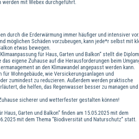
n werden mit Webex durchgeführt.
n durch die Erderwärmung immer häufiger und intensiver vor
d möglichen Schäden vorzubeugen, kann jede*r selbst mit kl
Balkon etwas bewegen.
 “Klimaanpassung für Haus, Garten und Balkon” stellt die Diplom
ie das eigene Zuhause auf die Herausforderungen beim Umgan
ssermanagement an den Klimawandel angepasst werden kann.
 für Wohngebäude, wie Versickerungsanlagen und
er zumindest zu reduzieren. Außerdem werden praktische
rläutert, die helfen, das Regenwasser besser zu managen und
r Zuhause sicherer und wetterfester gestalten können!
r Haus, Garten und Balkon” finden am 15.05.2025 mit dem
.2025 mit dem Thema “Biodiversität und Naturschutz” statt.