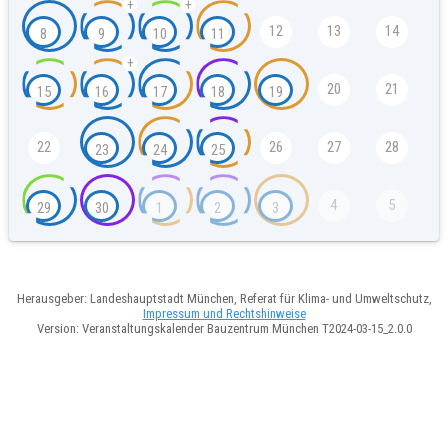
+
+
12
13
14
8
9
10
11
+
20
21
15
16
17
18
19
22
26
27
28
23
24
25
4
5
29
30
1
2
3
Herausgeber: Landeshauptstadt München, Referat für Klima- und Umweltschutz,
Impressum und Rechtshinweise
Version: Veranstaltungskalender Bauzentrum München T2024-03-15_2.0.0