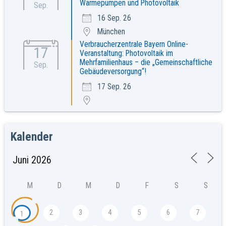
Wärmepumpen und Photovoltaik
Sep.
16 Sep. 26
München
Verbraucherzentrale Bayern Online-
17
Veranstaltung: Photovoltaik im
Mehrfamilienhaus – die „Gemeinschaftliche
Sep.
Gebäudeversorgung“!
17 Sep. 26
Kalender
M
D
M
D
F
S
S
2
3
4
5
6
7
1