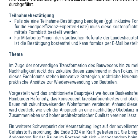
durchgeführt.
Teilnahmebestätigung
Falls sie eine Teilnahme-Bestätigung benötigen (ggf. inklusive Fo
für die Energieeffizienz-Experten-Liste) muss diese kostenpflicht
mittels Formblatt bestellt werden.
Für Mitarbeiter*innen der städtischen Referate der Landeshaupt
ist die Bestätigung kostenfrei und kann formlos per E-Mail bestel
Thema
Im Zuge der notwendigen Transformation des Bauwesens hin zu me
Nachhaltigkeit rückt das zirkuläre Bauen zunehmend in den Fokus. I
dieses Fachforums stehen innovative Strategien, rechtliche Neueru
praktische Ansätze zur Wiederverwendung von Bauteilen.
Vorgestellt wird das ambitionierte Bauprojekt we-house Baakenhafen
Hamburger Hafencity, das konsequent kreislauforientiertes und öko
Bauen mit zukunftsweisenden Wohnformen verbindet. Anhand dieses
wird deutlich, wie sich der Anspruch an eine nachhaltige Ökobilanz 
Zusammenleben und hoher architektonischer Qualität vereinen lässt.
Ein weiterer Schwerpunkt der Veranstaltung liegt auf der novellierte
Gefahrstoffverordnung, die Ende 2024 in Kraft getreten ist. Sie bring
Änderungen für das Bauen im Bestand mit sich – insbesondere bei