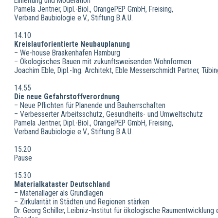
Einleitung und Moderation
Pamela Jentner, Dipl.-Biol., OrangePEP GmbH, Freising,
Verband Baubiologie e.V., Stiftung B.A.U.
14.10
Kreislauforientierte Neubauplanung
– We-house Braakenhafen Hamburg
– Ökologisches Bauen mit zukunftsweisenden Wohnformen
Joachim Eble, Dipl.-Ing. Architekt, Eble Messerschmidt Partner, Tübi
14.55
Die neue Gefahrstoffverordnung
– Neue Pflichten für Planende und Bauherrschaften
– Verbesserter Arbeitsschutz, Gesundheits- und Umweltschutz
Pamela Jentner, Dipl.-Biol., OrangePEP GmbH, Freising,
Verband Baubiologie e.V., Stiftung B.A.U.
15.20
Pause
15.30
Materialkataster Deutschland
– Materiallager als Grundlagen
– Zirkularität in Städten und Regionen stärken
Dr. Georg Schiller, Leibniz-Institut für ökologische Raumentwicklung e