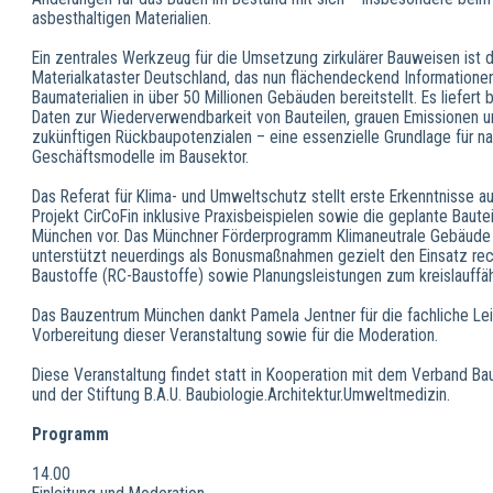
asbesthaltigen Materialien.
Ein zentrales Werkzeug für die Umsetzung zirkulärer Bauweisen ist 
Materialkataster Deutschland, das nun flächendeckend Informatione
Baumaterialien in über 50 Millionen Gebäuden bereitstellt. Es liefert 
Daten zur Wiederverwendbarkeit von Bauteilen, grauen Emissionen 
zukünftigen Rückbaupotenzialen – eine essenzielle Grundlage für na
Geschäftsmodelle im Bausektor.
Das Referat für Klima- und Umweltschutz stellt erste Erkenntnisse 
Projekt CirCoFin inklusive Praxisbeispielen sowie die geplante Baute
München vor. Das Münchner Förderprogramm Klimaneutrale Gebäude
unterstützt neuerdings als Bonusmaßnahmen gezielt den Einsatz rec
Baustoffe (RC-Baustoffe) sowie Planungsleistungen zum kreislauffä
Das Bauzentrum München dankt Pamela Jentner für die fachliche Lei
Vorbereitung dieser Veranstaltung sowie für die Moderation.
Diese Veranstaltung findet statt in Kooperation mit dem Verband Bau
und der Stiftung B.A.U. Baubiologie.Architektur.Umweltmedizin.
Programm
14.00