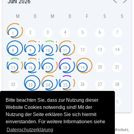
M
D
M
D
F
S
S
2
3
4
5
6
7
1
+
+
12
13
14
8
9
10
11
+
20
21
15
16
17
18
19
22
26
27
28
23
24
25
Bitte beachten Sie, dass zur Nutzung dieser
4
5
29
30
1
2
3
Website Cookies notwendig sind! Mit der
Nutzung der Seite erklären Sie sich hiermit
einverstanden. Für weitere Informationen siehe
Datenschutzerklärung
Herausgeber: Landeshauptstadt München, Referat für Klima- und Umweltschutz,