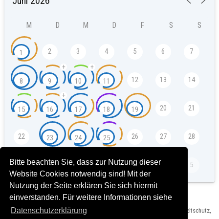
M
D
M
D
F
S
S
2
3
4
5
6
7
1
+
+
12
13
14
8
9
10
11
+
20
21
15
16
17
18
19
22
26
27
28
23
24
25
Bitte beachten Sie, dass zur Nutzung dieser
4
5
29
30
1
2
3
Website Cookies notwendig sind! Mit der
Nutzung der Seite erklären Sie sich hiermit
einverstanden. Für weitere Informationen siehe
Datenschutzerklärung
Herausgeber: Landeshauptstadt München, Referat für Klima- und Umweltschutz,
Impressum und Rechtshinweise