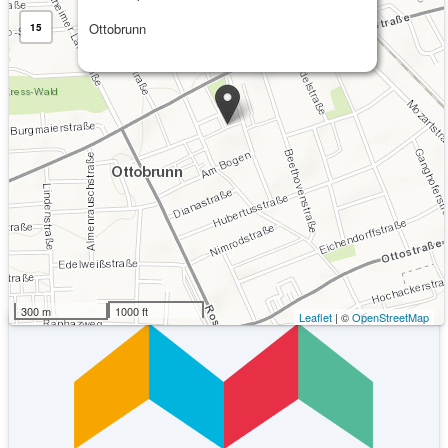
Ottobrunn
15
Kommende Veranstaltungen
Keine Veranstaltungen an diesem Ort
300 m
1000 ft
Leaflet
| ©
OpenStreetMap