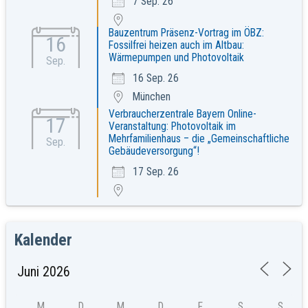
7 Sep. 26
Bauzentrum Präsenz-Vortrag im ÖBZ:
16
Fossilfrei heizen auch im Altbau:
Wärmepumpen und Photovoltaik
Sep.
16 Sep. 26
München
Verbraucherzentrale Bayern Online-
17
Veranstaltung: Photovoltaik im
Mehrfamilienhaus – die „Gemeinschaftliche
Sep.
Gebäudeversorgung“!
17 Sep. 26
Kalender
M
D
M
D
F
S
S