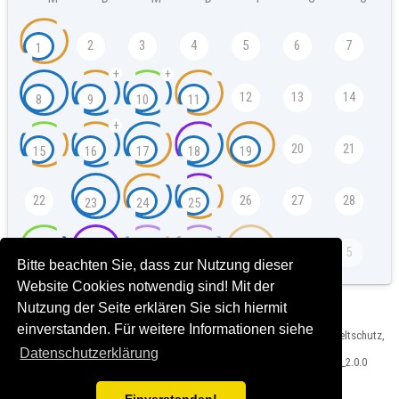
2
3
4
5
6
7
1
+
+
12
13
14
8
9
10
11
+
20
21
15
16
17
18
19
22
26
27
28
23
24
25
4
5
29
30
1
2
3
Bitte beachten Sie, dass zur Nutzung dieser
Website Cookies notwendig sind! Mit der
Nutzung der Seite erklären Sie sich hiermit
einverstanden. Für weitere Informationen siehe
Herausgeber: Landeshauptstadt München, Referat für Klima- und Umweltschutz,
Impressum und Rechtshinweise
Datenschutzerklärung
Version: Veranstaltungskalender Bauzentrum München T2024-03-15_2.0.0