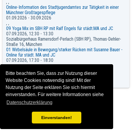
, ,
Online-Information des Stadtjugendamtes zur Tätigkeit in einer
Münchner Großtagespflege
01.09.2026 - 30.09.2026
, ,
09 Yoga Mix im SBH RP mit Ralf Engels für städt.MA und JC
07.09.2026, 12:30 - 13:30
Sozialbürgerhaus Ramersdorf-Perlach (SBH RP), Thomas-Dehler-
Straße 16, München
01 Wirbelsäule in Bewegung/starker Rücken mit Susanne Bauer -
Online für städt. MA und JC
07.09.2026, 17:30 - 18:30
, ,
02 Workout mit Susanne Bauer - Online für städt.MA und JC
Bitte beachten Sie, dass zur Nutzung dieser
07.09.2026, 18:30 - 19:30
Website Cookies notwendig sind! Mit der
, ,
Nutzung der Seite erklären Sie sich hiermit
einverstanden. Für weitere Informationen siehe
Datenschutzerklärung
Herausgeber: Landeshauptstadt München, Sozialreferat,
Impressum und Rechtshinweise
Version: C2016-04-22_1.00 T2024-03-15_2.0.0
Einverstanden!