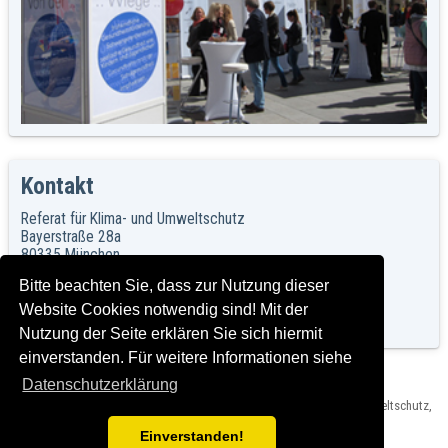
Kontakt
Referat für Klima- und Umweltschutz
Bayerstraße 28a
80335 München
Bitte beachten Sie, dass zur Nutzung dieser
Referat für Klima- und Umweltschutz
Website Cookies notwendig sind! Mit der
E-Mail:
r.rku@muenchen.de
Nutzung der Seite erklären Sie sich hiermit
einverstanden. Für weitere Informationen siehe
Datenschutzerklärung
Herausgeber: Landeshauptstadt München, Referat für Klima- und Umweltschutz,
Impressum und Rechtshinweise
Version: C2016-07-21_1.00 T2024-03-15_2.0.0
Einverstanden!