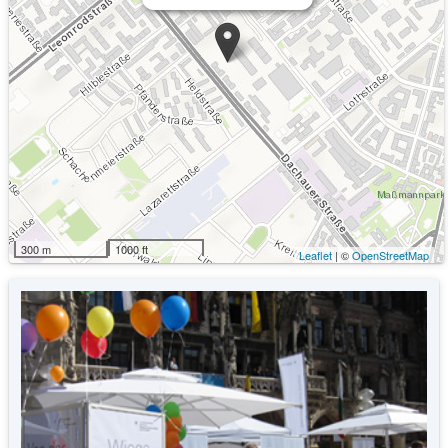
Kommende Veranstaltungen
Schnippeldisko: München gemeinsam gegen
01.10.2026
Lebensmittelverschwendung
300 m
1000 ft
Leaflet
| ©
OpenStreetMap