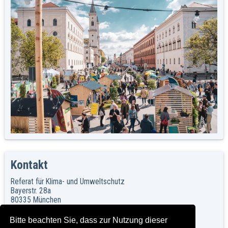
Kontakt
Referat für Klima- und Umweltschutz
Bayerstr. 28a
80335 München
Referat für Klima- und Umweltschutz
Bitte beachten Sie, dass zur Nutzung dieser