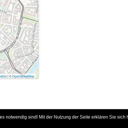
aflet
| ©
OpenStreetMap
s notwendig sind! Mit der Nutzung der Seite erklären Sie sich h
uptstadt München, PLAN - Referat für Stadtplanung und Bauordnung,
Impress
Version: T2024-03-15_2.0.0