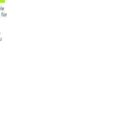
le
 für
n
u