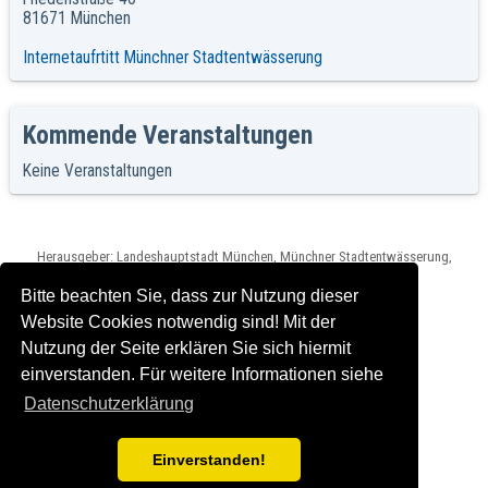
81671 München
Internetaufrtitt Münchner Stadtentwässerung
Kommende Veranstaltungen
Keine Veranstaltungen
Herausgeber: Landeshauptstadt München, Münchner Stadtentwässerung,
Impressum und Rechtshinweise
Version: C2016-04-22_1.00 T2024-03-15_2.0.0
Bitte beachten Sie, dass zur Nutzung dieser
Website Cookies notwendig sind! Mit der
Nutzung der Seite erklären Sie sich hiermit
einverstanden. Für weitere Informationen siehe
Datenschutzerklärung
Einverstanden!