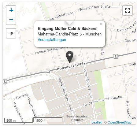
+
−
×
Eingang Müller Café & Bäckerei
Mahatma-Gandhi-Platz 5 - München
15
Veranstaltungen
300 m
1000 ft
Leaflet
| ©
OpenStreetMap