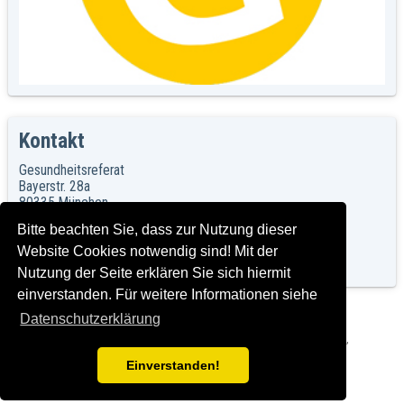
Kontakt
Gesundheitsreferat
Bayerstr. 28a
80335 München
Bitte beachten Sie, dass zur Nutzung dieser
Website Cookies notwendig sind! Mit der
Internetauftritt Gesundheitsreferat
Nutzung der Seite erklären Sie sich hiermit
einverstanden. Für weitere Informationen siehe
Datenschutzerklärung
Herausgeber: Landeshauptstadt München, Gesundheitsreferat,
Impressum und Rechtshinweise
Einverstanden!
Version: C2016-07-21_1.00 T2024-03-15_2.0.0