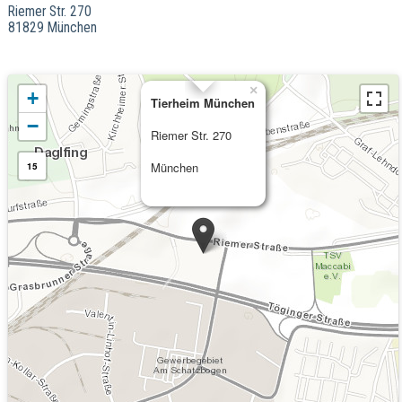
Riemer Str. 270
81829 München
×
+
Tierheim München
−
Riemer Str. 270
München
15
Kommende Veranstaltungen
12.08.2026
Besuch im Tierheim (6 bis 13 Jahre)