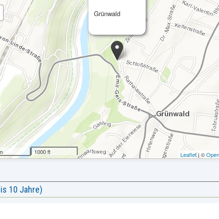
Grünwald
 m
1000 ft
Leaflet
| ©
Open
is 10 Jahre)