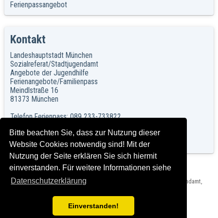
Ferienpassangebot
Kontakt
Landeshauptstadt München
Sozialreferat/Stadtjugendamt
Angebote der Jugendhilfe
Ferienangebote/Familienpass
Meindlstraße 16
81373 München
Telefon Ferienpass: 089 233-733822
Telefon Familienpass: 089 233-733844
Bitte beachten Sie, dass zur Nutzung dieser
Telefon Ferienfreizeiten: 089 233-733833
Telefax: 089 233-733834
Website Cookies notwendig sind! Mit der
Nutzung der Seite erklären Sie sich hiermit
einverstanden. Für weitere Informationen siehe
Datenschutzerklärung
Herausgeber: Landeshauptstadt München, Sozialreferat - Stadtjugendamt,
Impressum und Rechtshinweise
Version: C2015-07-01_1.06 T2024-03-15_2.0.0
Einverstanden!