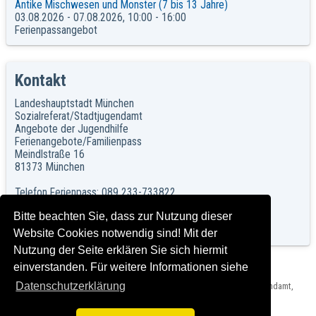
Antike Mischwesen und Monster (7 bis 13 Jahre)
03.08.2026 - 07.08.2026, 10:00 - 16:00
Ferienpassangebot
Kontakt
Landeshauptstadt München
Sozialreferat/Stadtjugendamt
Angebote der Jugendhilfe
Ferienangebote/Familienpass
Meindlstraße 16
81373 München
Telefon Ferienpass: 089 233-733822
Telefon Familienpass: 089 233-733844
Bitte beachten Sie, dass zur Nutzung dieser
Telefon Ferienfreizeiten: 089 233-733833
Telefax: 089 233-733834
Website Cookies notwendig sind! Mit der
Nutzung der Seite erklären Sie sich hiermit
einverstanden. Für weitere Informationen siehe
Datenschutzerklärung
Herausgeber: Landeshauptstadt München, Sozialreferat - Stadtjugendamt,
Impressum und Rechtshinweise
Version: C2015-07-01_1.06 T2024-03-15_2.0.0