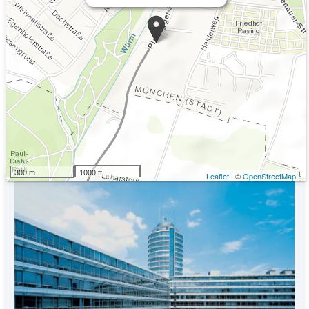
Kommende Veranstaltungen
Keine Veranstaltungen an diesem Ort
300 m
1000 ft
Leaflet
| ©
OpenStreetMap