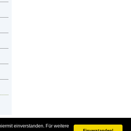
iermit einverstanden. Für weitere
inweise
Einverstanden!