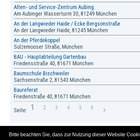
Alten- und Service-Zentrum Aubing
Am Aubinger Wasserturm 30, 81249 München
An der Langwieder Haide / Ecke Bergsonstraße
An der Langwieder Haide, 81245 München
An der Pferdekoppel
Sulzemooser Straße, München
BAU - Hauptabteilung Gartenbau
Friedensstraße 40, 81671 München
Baumschule Bischweiler
Sachsenstraße 2, 81543 München
Baureferat
Friedenstraße 40, 81671 München
1
2
3
4
5
6
Bitte beachten Sie, dass zur Nutzung dieser Website Cookie
Heraus