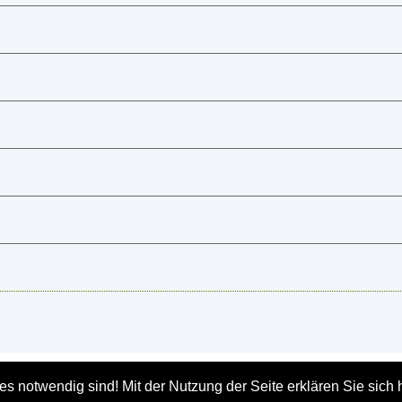
s notwendig sind! Mit der Nutzung der Seite erklären Sie sich h
geber: Landeshauptstadt München, BAU - Baureferat,
Impressum und Rechtsh