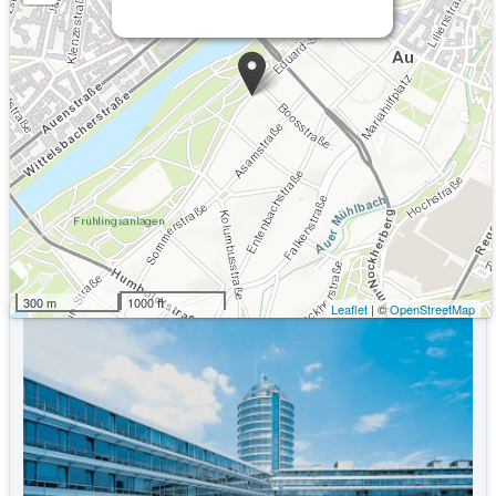
Kommende Veranstaltungen
Keine Veranstaltungen an diesem Ort
300 m
1000 ft
Leaflet
| ©
OpenStreetMap