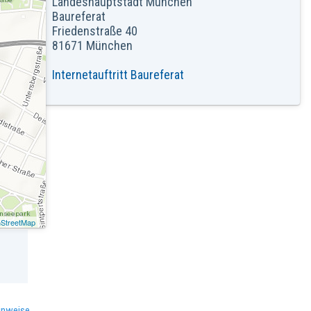
Landeshauptstadt München
Baureferat
Friedenstraße 40
81671 München
Internetauftritt Baureferat
StreetMap
inweise