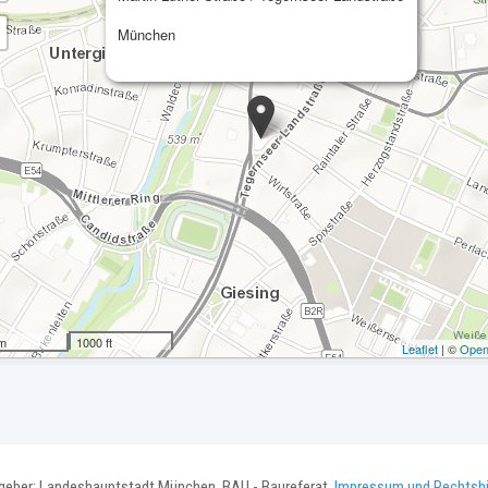
München
 m
1000 ft
Leaflet
| ©
Open
geber: Landeshauptstadt München, BAU - Baureferat,
Impressum und Rechtsh