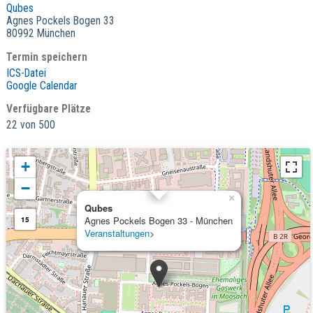
Qubes
Agnes Pockels Bogen 33
80992 München
Termin speichern
ICS-Datei
Google Calendar
Verfügbare Plätze
22 von 500
+
−
×
Qubes
Agnes Pockels Bogen 33 - München
15
Veranstaltungen
>