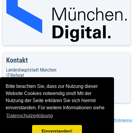
Kontakt
Landeshauptstadt München
IT-Referat
Agnes-Pockels-Bogen 21
80992 München
Bitte beachten Sie, dass zur Nutzung dieser
https://muenchen.digital/
Website Cookies notwendig sind! Mit der
Nutzung der Seite erklären Sie sich hiermit
einverstanden. Für weitere Informationen siehe
Datenschutzerklärung
Herausgeber: Landeshauptstadt München, IT-Referat,
Impressum und Rechtshinweise
Version: C2018-02-28_1.00 T2024-03-15_2.0.0
Einverstanden!