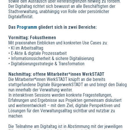
sowie den Austausch über Referatsgrenzen hinweg zu fördern.
Der Digitaltag richtet sich bewusst an alle Beschäftigten der
Stadtverwaltung, unabhängig von Rolle oder persönlicher
Digitalaffinität.
Das
Programm
gliedert sich in zwei Bereiche:
Vormittag: Fokusthemen
Mit praxisnahen Einblicken und konkreten Use Cases zu:
• KI im Arbeitsalltag
• E-Akte & digitale Prozessarbeit
• Informationssicherheit & sichere Digitalisierung
• Digitalisierungsstrategie & Transformation
Nachmittag: offene Mitarbeiter*innen WerkSTADT
Die Mitarbeiter*innen WerkSTADT knüpft an die bereits
stattgefundene Digitale BürgerwerkSTADT an und bringt den Dialog
nun innerhalb der Verwaltung weiter.
In interaktiven Sessions werden konkrete Fragestellungen,
Erfahrungen und Ergebnisse aus Projekten gemeinsam diskutiert
und weiterentwickelt – mit dem Ziel, digitale Perspektiven und
Lösungen für den Verwaltungsalltag sichtbar und nutzbar zu
machen.
Die Teilnahme am Digitaltag ist in Abstimmung mit der jeweiligen