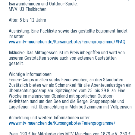
Isarwanderungen und Outdoor-Spiele.
MVV: U3 Thalkirchen
Alter: 5 bis 12 Jahre
Ausrüstung: Eine Packliste sowie das gestellte Equipment findet
ihr unter:
www.mtv-muenchen.de/Kursangebote/Ferienprogramme/#FAQ
Inklusive: Das Mittagessen ist im Preis inbegriffen und wird von
unseren Gaststätten sowie auch von externen Gaststätten
gestellt.
Wichtige Informationen:
Ferien-Camps in allen sechs Ferienwochen, an drei Standorten
Zusätzlich bieten wir als Schmankerl für alle Abenteuerlustigen ein
Übernachtungscamp am Spitzingsee vom 25. bis 29.8. an: Eine
Woche im malerischen Oberland mit sportlichen Outdoor-
Aktivitäten rund um den See und die Berge, Gruppenspiele und
Lagerfeuer; inkl. Übernachtung in Mehrbettzimmern mit Vollpension
Anmeldung und weitere Informationen unter:
www.mtv-muenchen.de/Kursangebote/Ferienprogramme/
Preis: 190 € für Mitglieder des MTV München von 1879 e.V., 250 €